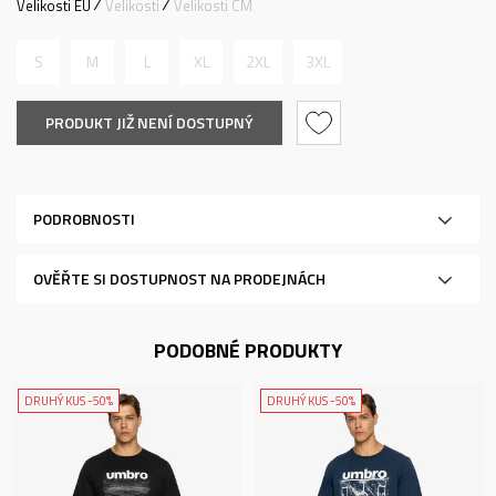
Velikosti EU
Velikosti
Velikosti CM
S
M
L
XL
2XL
3XL
PRODUKT JIŽ NENÍ DOSTUPNÝ
PODROBNOSTI
OVĚŘTE SI DOSTUPNOST NA PRODEJNÁCH
PODOBNÉ PRODUKTY
DRUHÝ KUS -50%
DRUHÝ KUS -50%