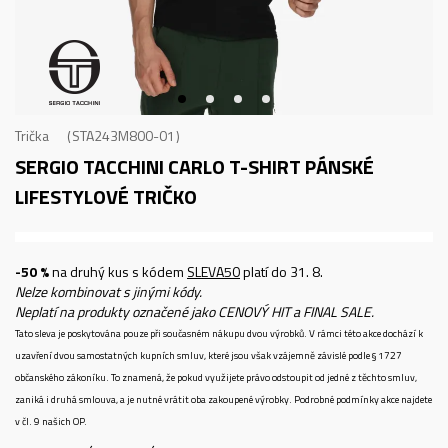
Trička
STA243M800-01
SERGIO TACCHINI CARLO T-SHIRT
PÁNSKÉ
LIFESTYLOVÉ TRIČKO
-50 %
na druhý kus s kódem
SLEVA50
platí do 31. 8.
Nelze kombinovat s jinými kódy.
Neplatí na produkty označené jako CENOVÝ HIT a FINAL SALE.
Tato sleva je poskytována pouze při současném nákupu dvou výrobků. V rámci této akce dochází k
uzavření dvou samostatných kupních smluv, které jsou však vzájemně závislé podle § 1727
občanského zákoníku. To znamená, že pokud využijete právo odstoupit od jedné z těchto smluv,
zaniká i druhá smlouva, a je nutné vrátit oba zakoupené výrobky. Podrobné podmínky akce najdete
v čl. 9 našich OP.