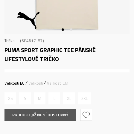
Trička
684617-87
PUMA SPORT GRAPHIC TEE
PÁNSKÉ
LIFESTYLOVÉ TRIČKO
Velikosti EU
Velikosti
Velikosti CM
XS
S
M
L
XL
2XL
PRODUKT JIŽ NENÍ DOSTUPNÝ