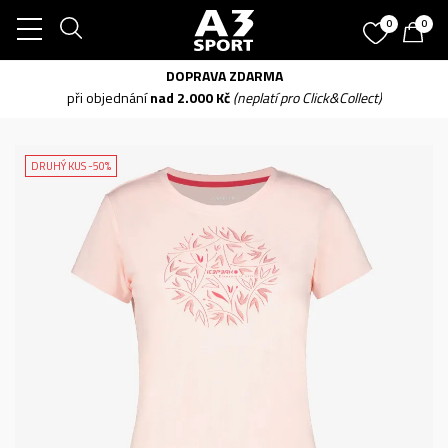
0
0
DOPRAVA ZDARMA
při objednání
nad 2.000 Kč
(neplatí pro Click&Collect)
DRUHÝ KUS -50%