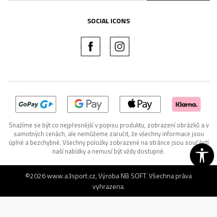
SOCIAL ICONS
Snažíme se být co nejpřesnější v popisu produktu, zobrazení obrázků a v
samotných cenách, ale nemůžeme zaručit, že všechny informace jsou
úplné a bezchybné. Všechny položky zobrazené na stránce jsou součástí
naší nabídky a nemusí být vždy dostupné.
©2026
www.a3sport.cz
, Výroba
NB SOFT
. Všechna práva
vyhrazena.