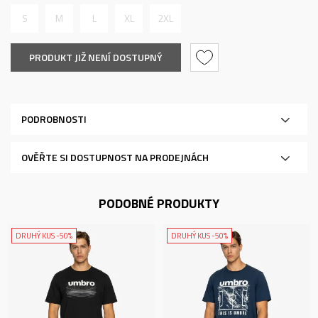
S
M
L
XL
2XL
PRODUKT JIŽ NENÍ DOSTUPNÝ
PODROBNOSTI
OVĚŘTE SI DOSTUPNOST NA PRODEJNÁCH
PODOBNÉ PRODUKTY
DRUHÝ KUS -50%
DRUHÝ KUS -50%