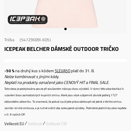
Trička
54729689I-605
ICEPEAK BELCHER
DÁMSKÉ OUTDOOR TRIČKO
-50 %
na druhý kus s kódem
SLEVA50
platí do 31. 8.
Nelze kombinovat s jinými kódy.
Neplatí na produkty označené jako CENOVÝ HIT a FINAL SALE.
Tato sleva je poskytována pouze při současném nákupu dvou výrobků. V rámci této akce dochází k
uzavření dvou samostatných kupních smluv, které jsou však vzájemně závislé podle § 1727
občanského zákoníku. To znamená, že pokud využijete právo odstoupit od jedné z těchto smluv,
zaniká i druhá smlouva, a je nutné vrátit oba zakoupené výrobky. Podrobné podmínky akce najdete
v čl. 9 našich OP.
Velikosti EU
Velikosti
Velikosti CM