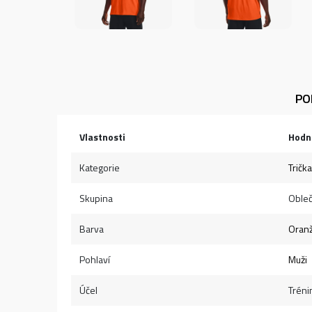
PO
Vlastnosti
Hodn
Kategorie
Trička
Skupina
Obleč
Barva
Oran
Pohlaví
Muži
Účel
Tréni