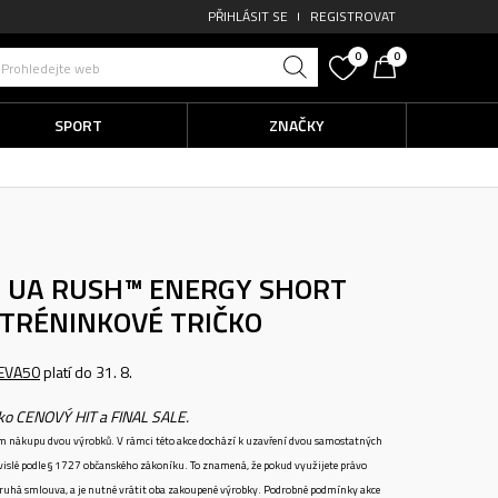
PŘIHLÁSIT SE
REGISTROVAT
0
0
Prohledejte web
SPORT
ZNAČKY
 UA RUSH™ ENERGY SHORT
TRÉNINKOVÉ TRIČKO
EVA50
platí do 31. 8.
ako CENOVÝ HIT a FINAL SALE.
ném nákupu dvou výrobků. V rámci této akce dochází k uzavření dvou samostatných
vislé podle § 1727 občanského zákoníku. To znamená, že pokud využijete právo
 druhá smlouva, a je nutné vrátit oba zakoupené výrobky. Podrobné podmínky akce