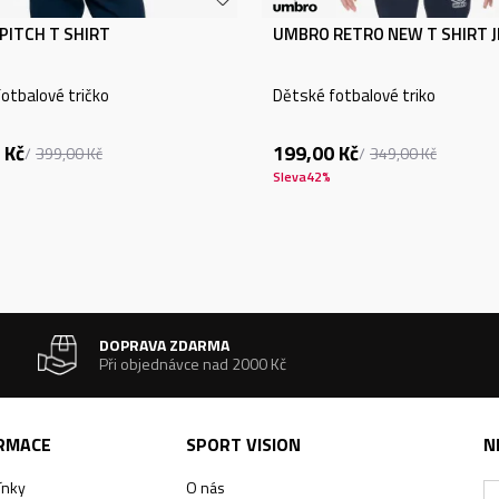
PITCH T SHIRT
UMBRO RETRO NEW T SHIRT 
otbalové tričko
Dětské fotbalové triko
Kč
199,00
Kč
399,00
Kč
349,00
Kč
Sleva
42
%
DOPRAVA ZDARMA
Při objednávce nad 2000 Kč
ORMACE
SPORT VISION
N
ínky
O nás