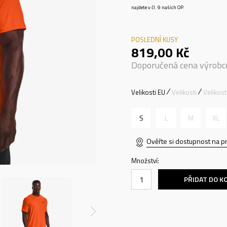
najdete v čl. 9 našich OP.
POSLEDNÍ KUSY
819,00
Kč
Doporučená cena výrobc
Velikosti EU
Velikosti
Velikos
S
L
M
XL
Ověřte si dostupnost na p
Množství:
PŘIDAT DO K