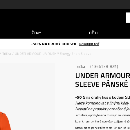
ŽENY
DĚTI
-50 % NA DRUHÝ KOUSEK
Nakoupit teď
Trička
UNDER ARMOUR UA RUSH™ Energy Short Sleeve
Trička
1366138-825
UNDER ARMOUR
SLEEVE
PÁNSKÉ 
-50 %
na druhý kus s kódem
SL
Nelze kombinovat s jinými kódy.
Neplatí na produkty označené j
Tato sleva je poskytována pouze při součas
kupních smluv, které jsou však vzájemně zá
odstoupit od jedné z těchto smluv, zaniká i