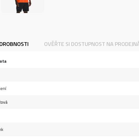
DROBNOSTI
OVĚŘTE SI DOSTUPNOST NA PRODEJN
ota
ení
žová
nk