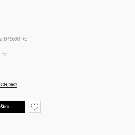
e:
819,00
Kč
ti CM
rodejnách
OŠÍKU