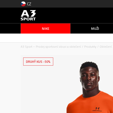
CZ
NIKE
MUŽI
A3 Sport – Prodej sportovní obuvi a oblečení
Produkty
Oblečení
DRUHÝ KUS -50%