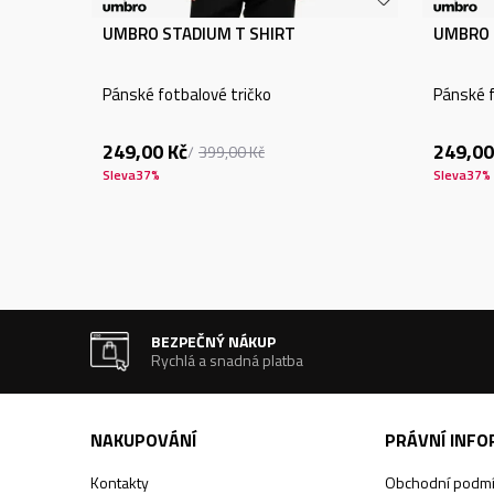
UMBRO STADIUM T SHIRT
UMBRO 
Pánské fotbalové tričko
Pánské f
249,00
Kč
249,00
399,00
Kč
Sleva
37
%
Sleva
37
%
BEZPEČNÝ NÁKUP
Rychlá a snadná platba
NAKUPOVÁNÍ
PRÁVNÍ INF
Kontakty
Obchodní podm