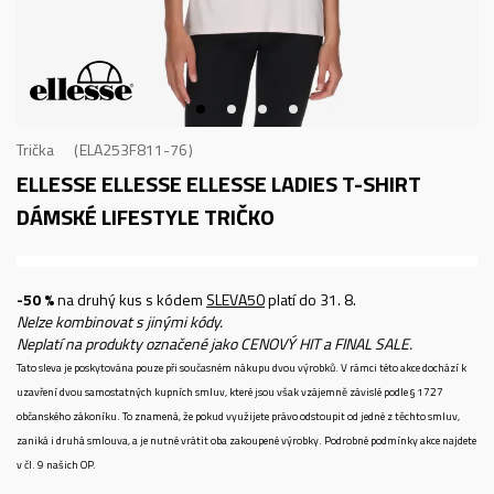
Trička
ELA253F811-76
ELLESSE ELLESSE ELLESSE LADIES T-SHIRT
DÁMSKÉ LIFESTYLE TRIČKO
-50 %
na druhý kus s kódem
SLEVA50
platí do 31. 8.
Nelze kombinovat s jinými kódy.
Neplatí na produkty označené jako CENOVÝ HIT a FINAL SALE.
Tato sleva je poskytována pouze při současném nákupu dvou výrobků. V rámci této akce dochází k
uzavření dvou samostatných kupních smluv, které jsou však vzájemně závislé podle § 1727
občanského zákoníku. To znamená, že pokud využijete právo odstoupit od jedné z těchto smluv,
zaniká i druhá smlouva, a je nutné vrátit oba zakoupené výrobky. Podrobné podmínky akce najdete
v čl. 9 našich OP.