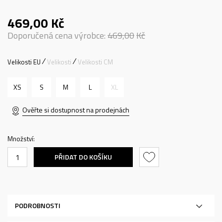
469,00
Kč
Doporučená cena výrobce:
469,00
Kč
Velikosti EU
Velikosti
Velikosti CM
XS
S
M
L
XL
Ověřte si dostupnost na prodejnách
Množství:
PŘIDAT DO KOŠÍKU
PODROBNOSTI