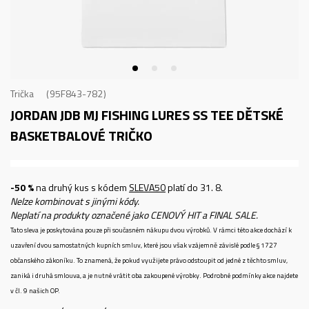
Trička
95F843-782
JORDAN JDB MJ FISHING LURES SS TEE
DĚTSKÉ
BASKETBALOVÉ TRIČKO
-50 %
na druhý kus s kódem
SLEVA50
platí do 31. 8.
Nelze kombinovat s jinými kódy.
Neplatí na produkty označené jako CENOVÝ HIT a FINAL SALE.
Tato sleva je poskytována pouze při současném nákupu dvou výrobků. V rámci této akce dochází k
uzavření dvou samostatných kupních smluv, které jsou však vzájemně závislé podle § 1727
občanského zákoníku. To znamená, že pokud využijete právo odstoupit od jedné z těchto smluv,
zaniká i druhá smlouva, a je nutné vrátit oba zakoupené výrobky. Podrobné podmínky akce najdete
v čl. 9 našich OP.