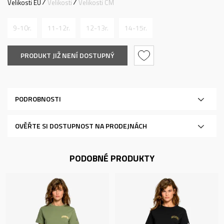
Velikosti EU
Velikosti
Velikosti CM
9-10r.
11-12r.
12-13r.
14-15r.
PRODUKT JIŽ NENÍ DOSTUPNÝ
PODROBNOSTI
OVĚŘTE SI DOSTUPNOST NA PRODEJNÁCH
PODOBNÉ PRODUKTY