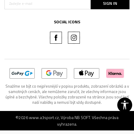
SIGN IN
SOCIAL ICONS
Snažíme se být co nejpřesnější v popisu produktu, zobrazení obrázků a v
samotných cenách, ale nemůžeme zaručit, že všechny informace jsou
úplné a bezchybné. Všechny položky zobrazené na stránce jsou součástí
naší nabídky a nemusí být vždy dostupné.
©2026
www.a3sport.cz
, Výroba
NB SOFT
. Všechna práva
vyhrazena.