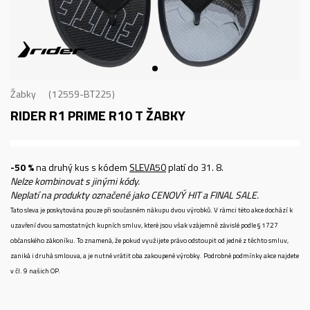
Žabky
12559-BT225
RIDER R1 PRIME R10 T
ŽABKY
-50 %
na druhý kus s kódem
SLEVA50
platí do 31. 8.
Nelze kombinovat s jinými kódy.
Neplatí na produkty označené jako CENOVÝ HIT a FINAL SALE.
Tato sleva je poskytována pouze při současném nákupu dvou výrobků. V rámci této akce dochází k
uzavření dvou samostatných kupních smluv, které jsou však vzájemně závislé podle § 1727
občanského zákoníku. To znamená, že pokud využijete právo odstoupit od jedné z těchto smluv,
zaniká i druhá smlouva, a je nutné vrátit oba zakoupené výrobky. Podrobné podmínky akce najdete
v čl. 9 našich OP.