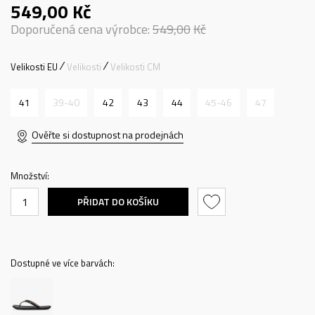
549,00
Kč
Doporučená cena výrobce:
549,00
Kč
Velikosti EU
Velikosti
Velikosti CM
41
39-40
42
43
44
45-46
47
Ověřte si dostupnost na prodejnách
Množství:
PŘIDAT DO KOŠÍKU
Dostupné ve více barvách: