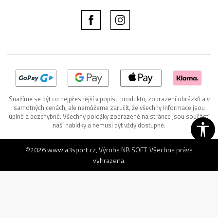
Snažíme se být co nejpřesnější v popisu produktu, zobrazení obrázků a v
samotných cenách, ale nemůžeme zaručit, že všechny informace jsou
úplné a bezchybné. Všechny položky zobrazené na stránce jsou součástí
naší nabídky a nemusí být vždy dostupné.
©2026
www.a3sport.cz
, Výroba
NB SOFT
. Všechna práva
vyhrazena.