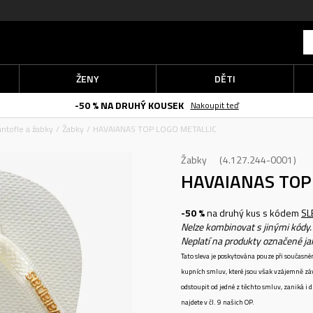
ŽENY
DĚTI
-50 % NA DRUHÝ KOUSEK
Nakoupit teď
ntofle a žabky
Žabky
HAVAIANAS TOP LOGO METALLIC
Žabky
4.127.244-0001
HAVAIANAS TOP
-50 %
na druhý kus s kódem
SL
Nelze kombinovat s jinými kódy.
Neplatí na produkty označené j
Tato sleva je poskytována pouze při součas
kupních smluv, které jsou však vzájemně zá
odstoupit od jedné z těchto smluv, zaniká i
najdete v čl. 9 našich OP.