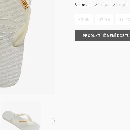
Velikosti EU
Velikosti
Velikos
35-36
37-38
39-40
PRODUKT JIŽ NENÍ DOST