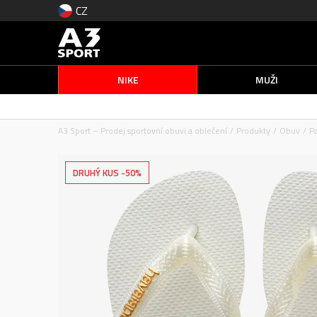
CZ
NIKE
MUŽI
A3 Sport – Prodej sportovní obuvi a oblečení
Produkty
Obuv
Pa
DRUHÝ KUS -50%