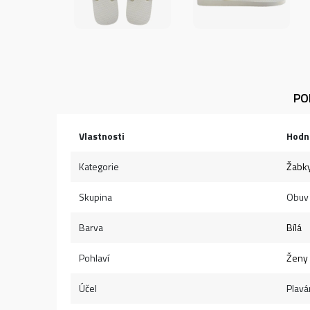
PO
Vlastnosti
Hodn
Kategorie
Žabk
Skupina
Obuv
Barva
Bílá
Pohlaví
Ženy
Účel
Plavá