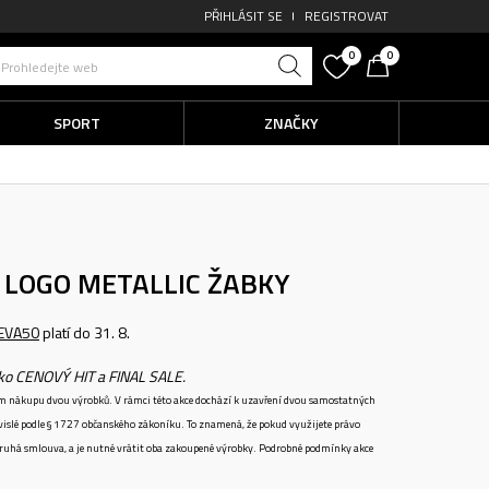
PŘIHLÁSIT SE
REGISTROVAT
0
0
Prohledejte web
SPORT
ZNAČKY
 LOGO METALLIC
ŽABKY
EVA50
platí do 31. 8.
ako CENOVÝ HIT a FINAL SALE.
ném nákupu dvou výrobků. V rámci této akce dochází k uzavření dvou samostatných
vislé podle § 1727 občanského zákoníku. To znamená, že pokud využijete právo
 druhá smlouva, a je nutné vrátit oba zakoupené výrobky. Podrobné podmínky akce