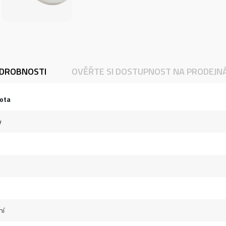
DROBNOSTI
OVĚŘTE SI DOSTUPNOST NA PRODEJN
ota
y
ní