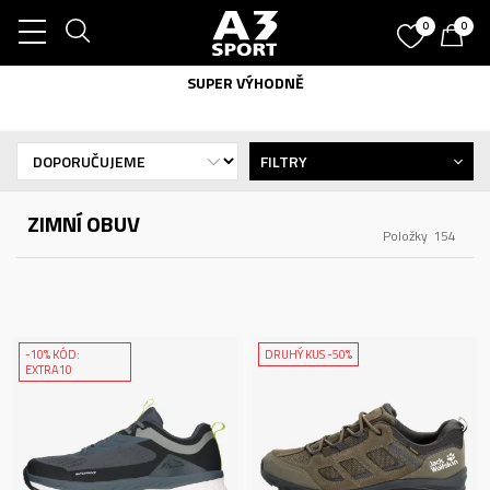
0
0
SUPER VÝHODNĚ
FILTRY
ZIMNÍ OBUV
Položky
154
-10% KÓD:
DRUHÝ KUS -50%
EXTRA10