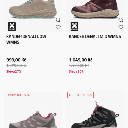
KANDER DENALI LOW
KANDER DENALI MID WMNS
WMNS
999,00
Kč
1.049,00
Kč
1.379,00
Kč
1.499,00
Kč
Sleva
27
%
Sleva
30
%
DRUHÝ KUS -50%
DRUHÝ KUS -50%