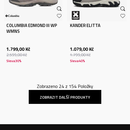
COLUMBIA EDMOND III WP
KANDER ELITTA
WMNS
1.799,00
Kč
1.079,00
Kč
2.599,00
Kč
1.799,00
Kč
Sleva
30
%
Sleva
40
%
Zobrazeno
24
z
154
Položky
ZOBRAZIT DALŠÍ PRODUKTY