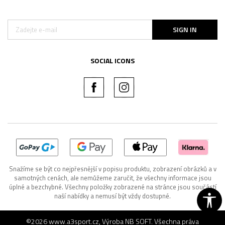
SIGN IN
SOCIAL ICONS
Snažíme se být co nejpřesnější v popisu produktu, zobrazení obrázků a v
samotných cenách, ale nemůžeme zaručit, že všechny informace jsou
úplné a bezchybné. Všechny položky zobrazené na stránce jsou součástí
naší nabídky a nemusí být vždy dostupné.
©2026
www.a3sport.cz
, Výroba
NB SOFT
. Všechna práva