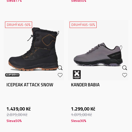
Sleva
17
%
Sleva
50
%
DRUHÝ KUS -50%
DRUHÝ KUS -50%
ICEPEAK ATTACK SNOW
KANDER BABIA
1.439,00
Kč
1.299,00
Kč
2.879,00
Kč
1.879,00
Kč
Sleva
50
%
Sleva
30
%