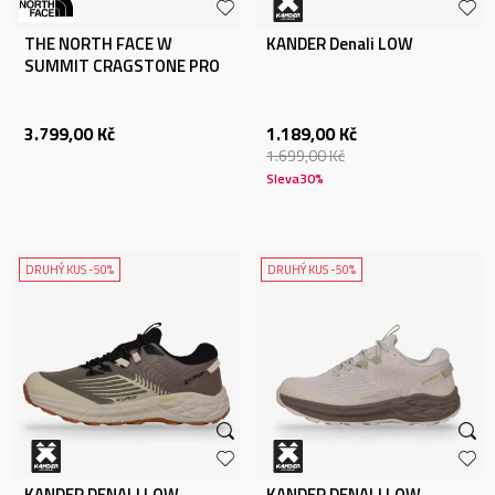
THE NORTH FACE W
KANDER Denali LOW
SUMMIT CRAGSTONE PRO
3.799,00
Kč
1.189,00
Kč
1.699,00
Kč
Sleva
30
%
DRUHÝ KUS -50%
DRUHÝ KUS -50%
KANDER DENALI LOW
KANDER DENALI LOW