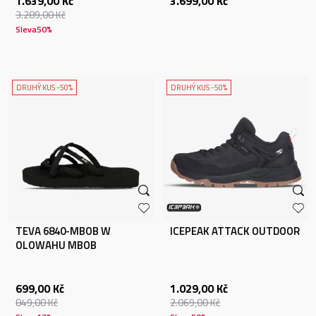
1.639,00
Kč
3.699,00
Kč
3.289,00
Kč
Sleva
50
%
DRUHÝ KUS -50%
DRUHÝ KUS -50%
TEVA 6840-MBOB W
ICEPEAK ATTACK OUTDOOR
OLOWAHU MBOB
699,00
Kč
1.029,00
Kč
849,00
Kč
2.069,00
Kč