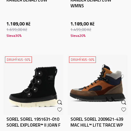
WMNS
1.189,00
Kč
1.189,00
Kč
1.699,00
Kč
1.499,00
Kč
Sleva
30
%
Sleva
20
%
DRUHÝ KUS -50%
DRUHÝ KUS -50%
SOREL SOREL 1951631-010
SOREL SOREL 2009621-439
SOREL EXPLORER™ II JOAN F
MAC HILL™ LITE TRACE WP