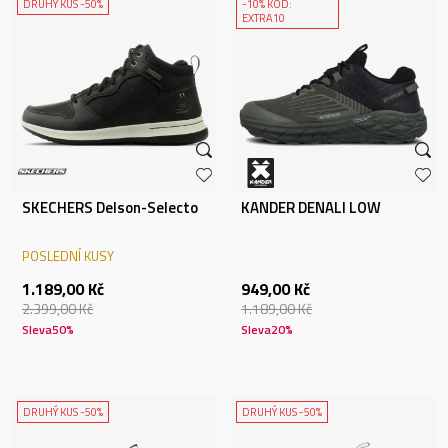
DRUHÝ KUS -50%
-10% KÓD:
EXTRA10
SKECHERS Delson-Selecto
KANDER DENALI LOW
POSLEDNÍ KUSY
1.189,00
Kč
949,00
Kč
2.399,00
Kč
1.189,00
Kč
Sleva
50
%
Sleva
20
%
DRUHÝ KUS -50%
DRUHÝ KUS -50%