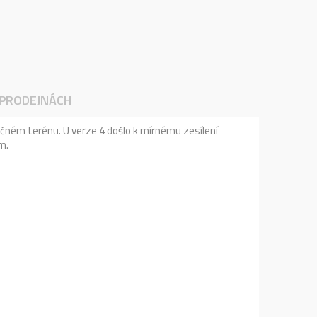
 PRODEJNÁCH
očném terénu. U verze 4 došlo k mírnému zesílení
m.