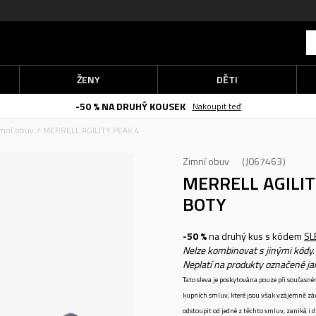
ŽENY
DĚTI
-50 % NA DRUHÝ KOUSEK
Nakoupit teď
imní obuv
MERRELL AGILITY PEAK 4
Zimní obuv
J067463
MERRELL AGILIT
BOTY
-50 %
na druhý kus s kódem
SL
Nelze kombinovat s jinými kódy.
Neplatí na produkty označené j
Tato sleva je poskytována pouze při součas
kupních smluv, které jsou však vzájemně zá
odstoupit od jedné z těchto smluv, zaniká i