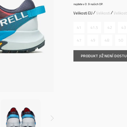
najdete v čl. 9 našich OP.
Velikosti EU
Velikosti
Velikos
41
41.5
42
43
47
49
48
50
PRODUKT JIŽ NENÍ DOST