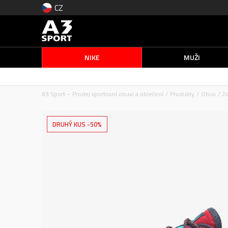
CZ
NIKE
MUŽI
A3 Sport – Prodej sportovní obuvi a oblečení
Produkty
Obuv
Z
DRUHÝ KUS -50%