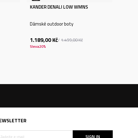
KANDER DENALI LOW WMNS
Dámské outdoor boty
1.189,00
Kč
1.499,00
Kč
Sleva
20
%
EWSLETTER
SIGN IN