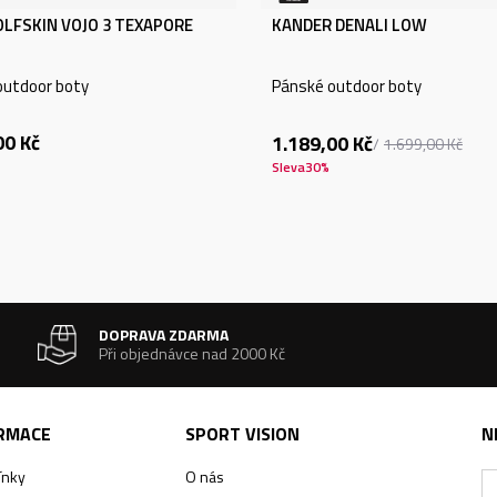
OLFSKIN VOJO 3 TEXAPORE
KANDER DENALI LOW
outdoor boty
Pánské outdoor boty
00
Kč
1.189,00
Kč
1.699,00
Kč
Sleva
30
%
DOPRAVA ZDARMA
Při objednávce nad 2000 Kč
ORMACE
SPORT VISION
N
ínky
O nás