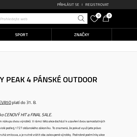
PŘIHLÁSIT SE
REGISTROVAT
0
0
Prohledejte web
SPORT
ZNAČKY
Y PEAK 4
PÁNSKÉ OUTDOOR
EVA50
platí do 31. 8.
ako CENOVÝ HIT a FINAL SALE.
ném nákupu dvou výrobků. V rámci této akce dochází k uzavření dvou samostatných
vislé podle § 1727 občanského zákoníku. To znamená, že pokud využijete právo
 druhá smlouva, a je nutné vrátit oba zakoupené výrobky. Podrobné podmínky akce