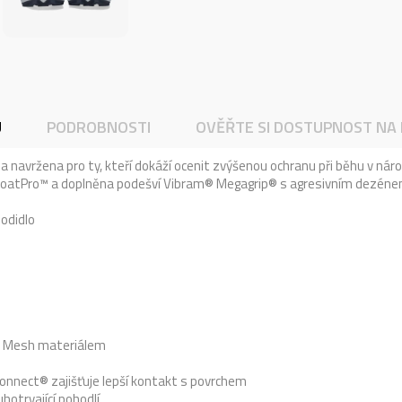
U
PODROBNOSTI
OVĚŘTE SI DOSTUPNOST NA
 navržena pro ty, kteří dokáží ocenit zvýšenou ochranu při běhu v nár
FloatPro™ a doplněna podešví Vibram® Megagrip® s agresivním dezéne
odidlo
ým Mesh materiálem
nnect® zajišťuje lepší kontakt s povrchem
otrvající pohodlí