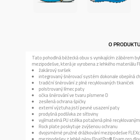
O PRODUKT
Tato pohodlná běžecká obuv s vynikajícím záběrem byla
mezipodešve, která je vyrobena z lehkého materiálu 
žakárový svršek
integrovaný šněrovací systém dokonale obepíná ch
tradiční šněrování z plně recyklovaných tkaniček
polstrovaný límec paty
očka šněrování ve tvaru písmene D
zesílená ochrana špičky
externí výztuha jistí pevné usazení paty
prodyšná podšívka ze síťoviny
vyjímatelná PU stélka potažená plně recyklovan
Rock plate poskytuje zvýšenou ochranu
dvojsměrné pružné drážkování mezipodešve FLEXco
mezipodešev z lehké pěny FloatPro® Foam pro dlouh