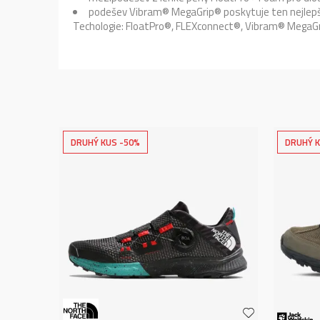
podešev Vibram® MegaGrip® poskytuje ten nejlepší
Techologie: FloatPro®, FLEXconnect®, Vibram® MegaG
DRUHÝ KUS -50%
DRUHÝ K