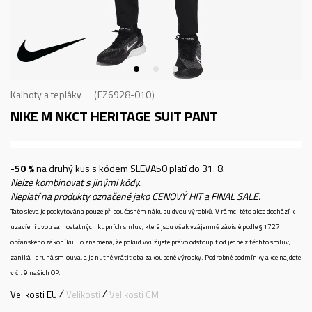
Kalhoty a tepláky
FZ6928-010
NIKE M NKCT HERITAGE SUIT PANT
-50 %
na druhý kus s kódem
SLEVA50
platí do 31. 8.
Nelze kombinovat s jinými kódy.
Neplatí na produkty označené jako CENOVÝ HIT a FINAL SALE.
Tato sleva je poskytována pouze při současném nákupu dvou výrobků. V rámci této akce dochází k
uzavření dvou samostatných kupních smluv, které jsou však vzájemně závislé podle § 1727
občanského zákoníku. To znamená, že pokud využijete právo odstoupit od jedné z těchto smluv,
zaniká i druhá smlouva, a je nutné vrátit oba zakoupené výrobky. Podrobné podmínky akce najdete
v čl. 9 našich OP.
Velikosti EU
Velikosti
Velikosti CM