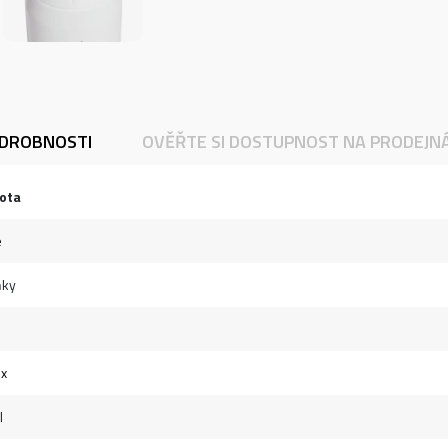
DROBNOSTI
OVĚŘTE SI DOSTUPNOST NA PRODEJN
ota
e
ňky
ex
l