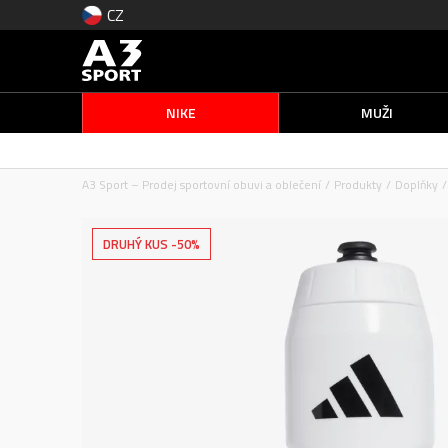
CZ
NIKE
MUŽI
A3 Sport – Prodej sportovní obuvi a oblečení
Produkty
Doplňky
DRUHÝ KUS -50%