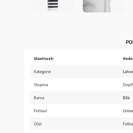
PO
Vlastnosti
Hodn
Kategorie
Lahv
Skupina
Dopl
Barva
Bílá
Pohlaví
Unis
Účel
Fotba