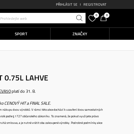
PŘIHLÁSIT SE
REGISTROVAT
0
0
Prohledejte web
SPORT
ZNAČKY
T 0.75L
LAHVE
EVA50
platí do 31. 8.
ako CENOVÝ HIT a FINAL SALE.
ném nákupu dvou výrobků. V rámci této akce dochází k uzavření dvou samostatných
vislé podle § 1727 občanského zákoníku. To znamená, že pokud využijete právo
 druhá smlouva, a je nutné vrátit oba zakoupené výrobky. Podrobné podmínky akce