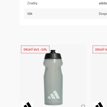
Značky
adida
Věk
Dospě
DRUHÝ KUS -50%
DRUHÝ K