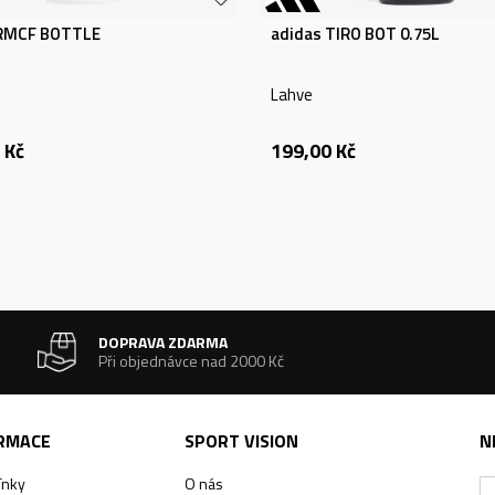
 RMCF BOTTLE
adidas TIRO BOT 0.75L
Lahve
Kč
199,00
Kč
DOPRAVA ZDARMA
Při objednávce nad 2000 Kč
ORMACE
SPORT VISION
N
ínky
O nás