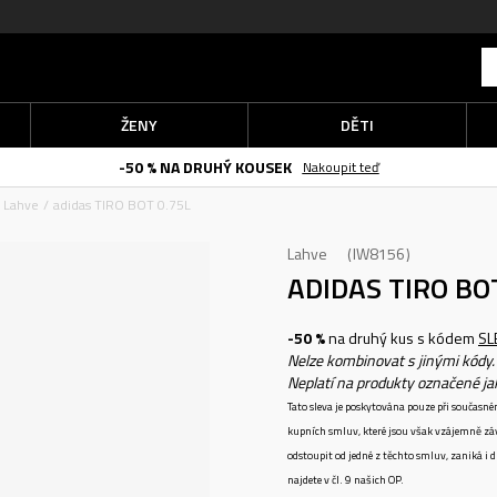
ŽENY
DĚTI
-50 % NA DRUHÝ KOUSEK
Nakoupit teď
Lahve
adidas TIRO BOT 0.75L
Lahve
IW8156
ADIDAS TIRO BO
-50 %
na druhý kus s kódem
SL
Nelze kombinovat s jinými kódy.
Neplatí na produkty označené j
Tato sleva je poskytována pouze při součas
kupních smluv, které jsou však vzájemně zá
odstoupit od jedné z těchto smluv, zaniká i
najdete v čl. 9 našich OP.