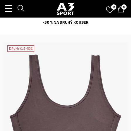
0
0
-50 % NA DRUHÝ KOUSEK
DRUHÝ KUS -50%