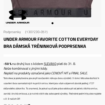
Podprsenky
1307230-057
UNDER ARMOUR FAVORITE COTTON EVERYDAY
BRA
DÁMSKÁ TRÉNINKOVÁ PODPRSENKA
-50 %
na druhý kus s kódem
SLEVA50
platí do 31. 8.
Nelze kombinovat s jinými kódy.
Neplatí na produkty označené jako CENOVÝ HIT a FINAL SALE.
Tato sleva je poskytována pouze při současném nákupu dvou výrobků. V rámci této akce dochází k
uzavření dvou samostatných kupních smluv, které jsou však vzájemně závislé podle § 1727
občanského zákoníku. To znamená, že pokud využijete právo odstoupit od jedné z těchto smluv,
zaniká i druhá smlouva, a je nutné vrátit oba zakoupené výrobky. Podrobné podmínky akce najdete
v čl. 9 našich OP.