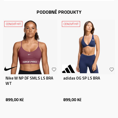
PODOBNÉ PRODUKTY
CENOVÝ HIT
CENOVÝ HIT
Nike W NP DF SMLS LS BRA
adidas OG SP LS BRA
WT
899,00
Kč
899,00
Kč