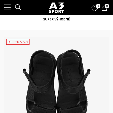
0
0
SUPER VÝHODNĚ
při objednání
DRUHÝ KUS -50%