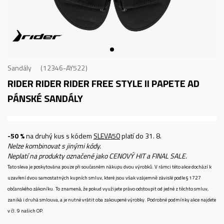
Sandály
12346-AY522
RIDER RIDER RIDER FREE STYLE II PAPETE AD
PÁNSKÉ SANDÁLY
-50 %
na druhý kus s kódem
SLEVA50
platí do 31. 8.
Nelze kombinovat s jinými kódy.
Neplatí na produkty označené jako CENOVÝ HIT a FINAL SALE.
Tato sleva je poskytována pouze při současném nákupu dvou výrobků. V rámci této akce dochází k
uzavření dvou samostatných kupních smluv, které jsou však vzájemně závislé podle § 1727
občanského zákoníku. To znamená, že pokud využijete právo odstoupit od jedné z těchto smluv,
zaniká i druhá smlouva, a je nutné vrátit oba zakoupené výrobky. Podrobné podmínky akce najdete
v čl. 9 našich OP.