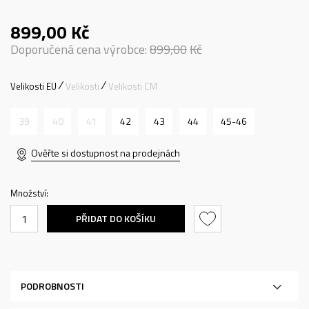
899,00
Kč
Doporučená cena výrobce:
899,00
Kč
Velikosti EU
Velikosti
Velikosti CM
39
40
41
42
43
44
45-46
Ověřte si dostupnost na prodejnách
Množství:
PŘIDAT DO KOŠÍKU
PODROBNOSTI