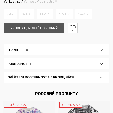
Velikosti EU
Velikosti
Velikosti CM
7-8r.
9-10r.
11-12r.
12-13r.
14-15r.
PRODUKT JIŽ NENÍ DOSTUPNÝ
O PRODUKTU
PODROBNOSTI
OVĚŘTE SI DOSTUPNOST NA PRODEJNÁCH
PODOBNÉ PRODUKTY
DRUHÝ KUS -50%
DRUHÝ KUS -50%