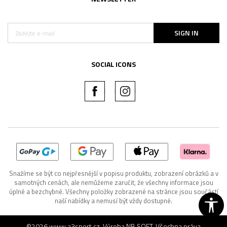
SIGN IN
SOCIAL ICONS
Snažíme se být co nejpřesnější v popisu produktu, zobrazení obrázků a v
samotných cenách, ale nemůžeme zaručit, že všechny informace jsou
úplné a bezchybné. Všechny položky zobrazené na stránce jsou součástí
naší nabídky a nemusí být vždy dostupné.
©2026
www.a3sport.cz
, Výroba
NB SOFT
. Všechna práva