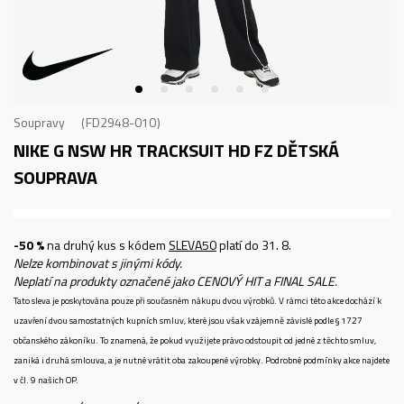
Soupravy
FD2948-010
NIKE G NSW HR TRACKSUIT HD FZ
DĚTSKÁ
SOUPRAVA
-50 %
na druhý kus s kódem
SLEVA50
platí do 31. 8.
Nelze kombinovat s jinými kódy.
Neplatí na produkty označené jako CENOVÝ HIT a FINAL SALE.
Tato sleva je poskytována pouze při současném nákupu dvou výrobků. V rámci této akce dochází k
uzavření dvou samostatných kupních smluv, které jsou však vzájemně závislé podle § 1727
občanského zákoníku. To znamená, že pokud využijete právo odstoupit od jedné z těchto smluv,
zaniká i druhá smlouva, a je nutné vrátit oba zakoupené výrobky. Podrobné podmínky akce najdete
v čl. 9 našich OP.