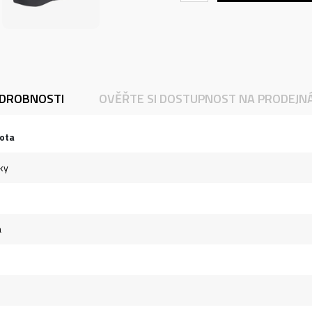
DROBNOSTI
OVĚŘTE SI DOSTUPNOST NA PRODEJN
ota
ky
á