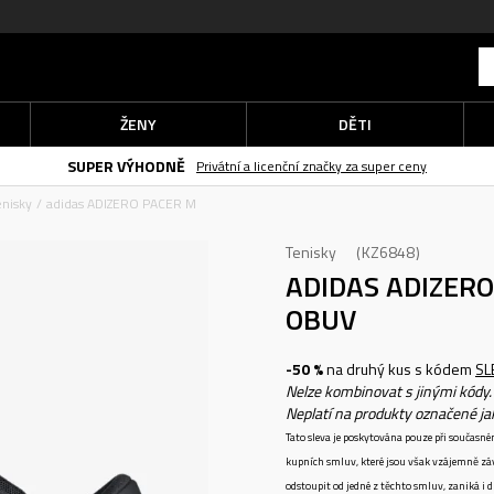
ŽENY
DĚTI
při objednání
nad 2.000 Kč
(neplatí pro Click&Collect
DOPRAVA ZDARMA
enisky
adidas ADIZERO PACER M
Tenisky
KZ6848
ADIDAS ADIZER
OBUV
-50 %
na druhý kus s kódem
SL
Nelze kombinovat s jinými kódy.
Neplatí na produkty označené j
Tato sleva je poskytována pouze při součas
kupních smluv, které jsou však vzájemně zá
odstoupit od jedné z těchto smluv, zaniká i