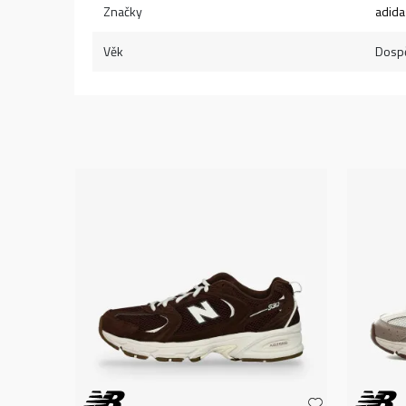
Značky
adida
Věk
Dospě