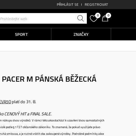
PŘIHLÁSIT SE
REGISTROVAT
0
0
Prohledejte web
SPORT
ZNAČKY
)
O PACER M
PÁNSKÁ BĚŽECKÁ
EVA50
platí do 31. 8.
ako CENOVÝ HIT a FINAL SALE.
ném nákupu dvou výrobků. V rámci této akce dochází k uzavření dvou samostatných
vislé podle § 1727 občanského zákoníku. To znamená, že pokud využijete právo
 druhá smlouva, a je nutné vrátit oba zakoupené výrobky. Podrobné podmínky akce