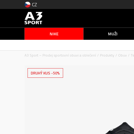
CZ
NIKE
MUŽI
A3 Sport – Prodej sportovní obuvi a oblečení
Produkty
Obuv
T
DRUHÝ KUS -50%