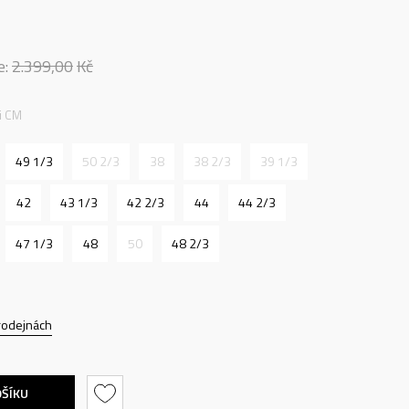
e:
2.399,00
Kč
ti CM
49 1/3
50 2/3
38
38 2/3
39 1/3
42
43 1/3
42 2/3
44
44 2/3
47 1/3
48
50
48 2/3
rodejnách
OŠÍKU