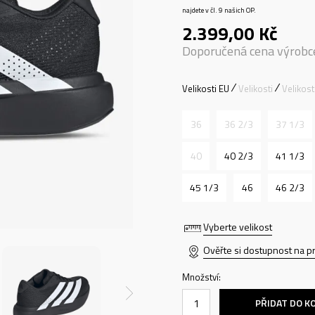
najdete v čl. 9 našich OP.
2.399,00
Kč
Doporučená cena výrobc
Velikosti EU
Velikosti
Velikos
36
36 2/3
37 1/3
40
40 2/3
41 1/3
45 1/3
46
46 2/3
Vyberte velikost
Ověřte si dostupnost na p
Množství:
PŘIDAT DO K