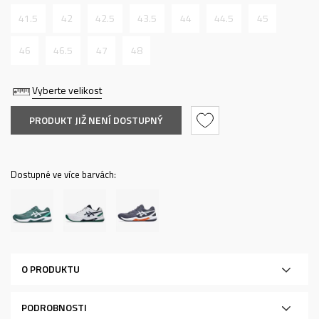
41.5
42
42.5
43.5
44
44.5
45
46
46.5
47
48
Vyberte velikost
PRODUKT JIŽ NENÍ DOSTUPNÝ
Dostupné ve více barvách:
O PRODUKTU
PODROBNOSTI