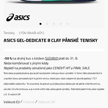
Tenisky
1041A448-401
ASICS GEL-DEDICATE 8 CLAY
PÁNSKÉ TENISKY
-50 %
na druhý kus s kódem
SLEVA50
platí do 31. 8.
Nelze kombinovat s jinými kódy.
Neplatí na produkty označené jako CENOVÝ HIT a FINAL SALE.
Tato sleva je poskytována pouze při současném nákupu dvou výrobků. V rámci této akce dochází k
uzavření dvou samostatných kupních smluv, které jsou však vzájemně závislé podle § 1727
občanského zákoníku. To znamená, že pokud využijete právo odstoupit od jedné z těchto smluv,
zaniká i druhá smlouva, a je nutné vrátit oba zakoupené výrobky. Podrobné podmínky akce najdete
v čl. 9 našich OP.
Velikosti EU
Velikosti
Velikosti CM