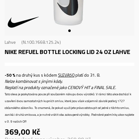
Lahve
N.100.7668.125.24
NIKE REFUEL BOTTLE LOCKING LID 24 OZ
LAHVE
-50 %
na druhý kus s kódem
SLEVA50
platí do 31. 8.
Nelze kombinovat s jinými kódy.
Neplatí na produkty označené jako CENOVÝ HIT a FINAL SALE.
Tato sleva je poskytována pouze při současném nákupu dvou výrobků. V rámci této akce dochází k
uzavření dvou samostatných kupních smluv, které jsou však vzájemně závislé podle § 1727
občanského zákoníku. To znamená, že pokud využijete právo odstoupit od jedné z těchto smluv,
zaniká i druhá smlouva, a je nutné vrátit oba zakoupené výrobky. Podrobné podmínky akce najdete
v čl. 9 našich OP.
369,00
Kč