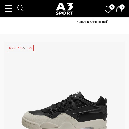
0
0
SUPER VÝHODNĚ
DRUHÝ KUS -50%