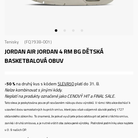
Tenisky
FQ7938-001
JORDAN AIR JORDAN 4 RM BG
DĚTSKÁ
BASKETBALOVÁ OBUV
-50 %
na druhý kus s kódem
SLEVA50
platí do 31. 8.
Nelze kombinovat s jinými kódy.
Neplatí na produkty označené jako CENOVÝ HIT a FINAL SALE.
Tato sleva je poskytována pouze při současném nákupu dvou výrobků. V rámci této akce dochází k
uzavření dvou samostatných kupních smluv, které jsou však vzájemně závislé podle § 1727
občanského zákoníku. To znamená, že pokud využijete právo odstoupit od jedné z těchto smluv,
zaniká i druhá smlouva, a je nutné vrátit oba zakoupené výrobky. Podrobné podmínky akce najdete
v čl. 9 našich OP.