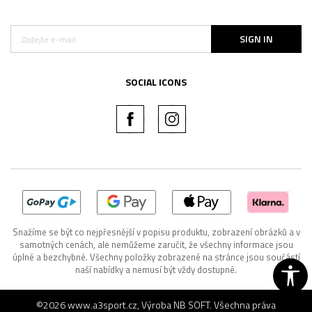
SIGN IN
SOCIAL ICONS
Snažíme se být co nejpřesnější v popisu produktu, zobrazení obrázků a v
samotných cenách, ale nemůžeme zaručit, že všechny informace jsou
úplné a bezchybné. Všechny položky zobrazené na stránce jsou součástí
naší nabídky a nemusí být vždy dostupné.
©2026
www.a3sport.cz
, Výroba
NB SOFT
. Všechna práva