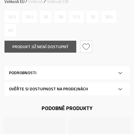
Velikosti EU
Velikosti
Velikosti CM
35.5
36.5
36
38
37.5
39
38.5
40
PRODUKT JIŽ NENÍ DOSTUPNÝ
PODROBNOSTI
OVĚŘTE SI DOSTUPNOST NA PRODEJNÁCH
PODOBNÉ PRODUKTY